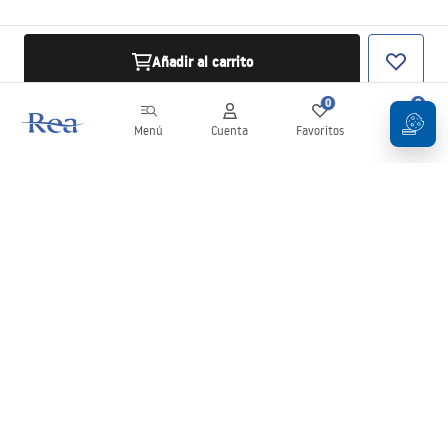
Añadir al carrito
0
0
Menú
Cuenta
Favoritos
Carrito
Boletín
¡Mantente al día con novedades y promociones!
Iniciar sesión
Al introducir y confirmar tus datos, aceptas recibir el boletín de