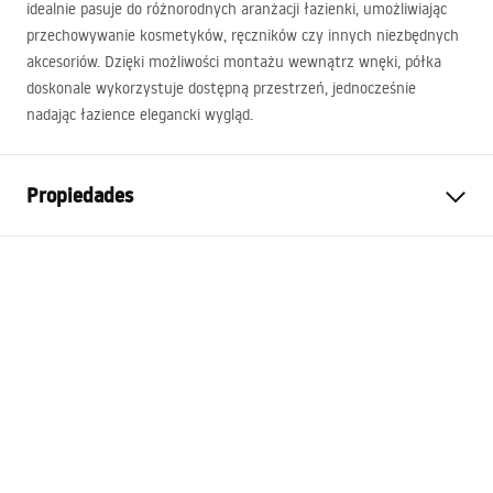
idealnie pasuje do różnorodnych aranżacji łazienki, umożliwiając
przechowywanie kosmetyków, ręczników czy innych niezbędnych
akcesoriów. Dzięki możliwości montażu wewnątrz wnęki, półka
doskonale wykorzystuje dostępną przestrzeń, jednocześnie
nadając łazience elegancki wygląd.
Propiedades
Color
Negro
Material
Acero inoxidable
Método de instalación
Adhesivo
Anchura
600
mm
Altura
300
mm
Sügavus
100
mm
Garantía
2 años