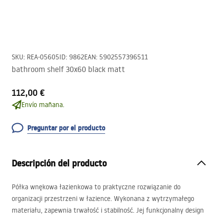
SKU
:
REA-05605
ID
:
9862
EAN
:
5902557396511
bathroom shelf 30x60 black matt
112,00 €
Envío mañana.
Preguntar por el producto
Descripción del producto
Półka wnękowa łazienkowa to praktyczne rozwiązanie do
organizacji przestrzeni w łazience. Wykonana z wytrzymałego
materiału, zapewnia trwałość i stabilność. Jej funkcjonalny design