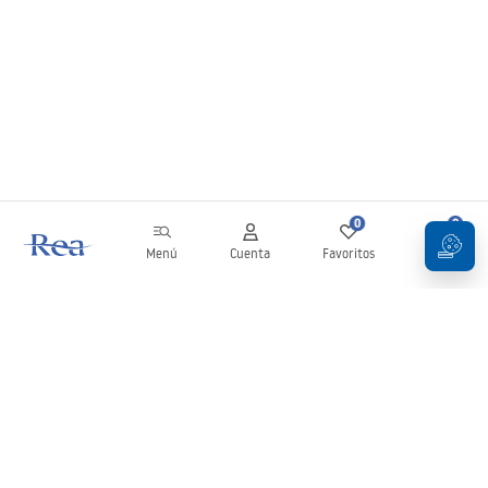
0
0
Menú
Cuenta
Favoritos
Carrito
Boletín
¡Mantente al día con novedades y promociones!