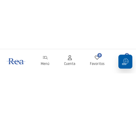
0
0
Menú
Cuenta
Favoritos
Carrito
Boletín
¡Mantente al día con novedades y promociones!