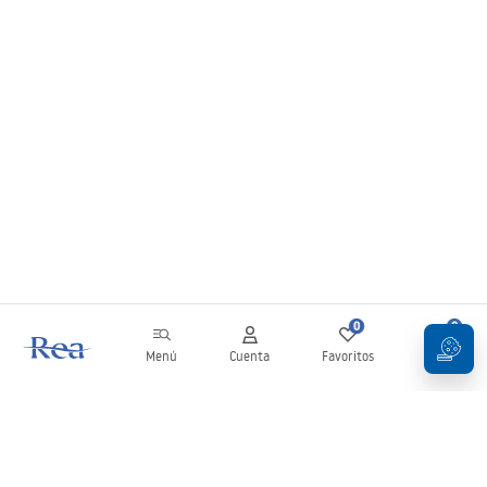
0
0
Menú
Cuenta
Favoritos
Carrito
Boletín
¡Mantente al día con novedades y promociones!