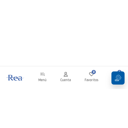
0
0
Menú
Cuenta
Favoritos
Carrito
Boletín
¡Mantente al día con novedades y promociones!