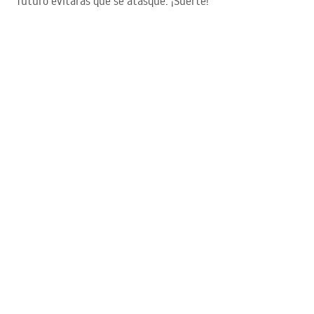
futuro evitarás que se atasque. ¡Suerte!