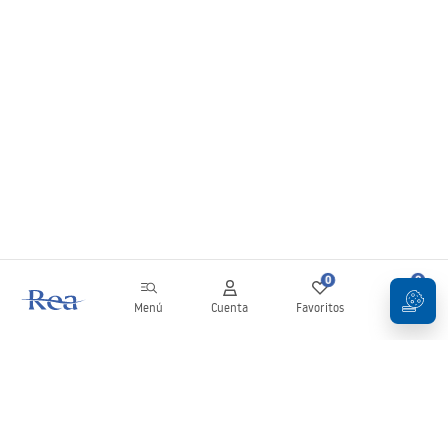
0
0
Menú
Cuenta
Favoritos
Carrito
Boletín
¡Mantente al día con novedades y promociones!