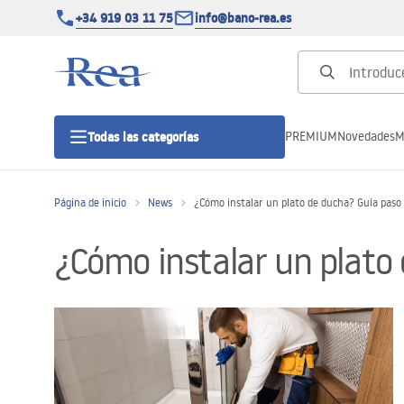
+34 919 03 11 75
info@bano-rea.es
PREMIUM
Novedades
M
Todas las categorías
Página de inicio
News
¿Cómo instalar un plato de ducha? Guía paso
Cabinas de ducha
¿Cómo instalar un plato
Puertas de ducha
Platos de ducha
Drenajes lineales