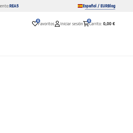
REA5
Español / EUR
Blog
ento:
0
0
0,00 €
Favoritos
Iniciar sesión
Carrito
: