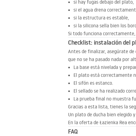
si hay fugas debajo del plato,
si el agua drena correctament
si la estructura es estable,
si la silicona sella bien los bor
Si todo funciona correctamente, 
Checklist: instalación del 
Antes de finalizar, asegúrate d
que no se ha pasado nada por alt
La base está nivelada y prepa
El plato está correctamente n
El sifón es estanco.
El sellado se ha realizado cor
La prueba final no muestra fu
Gracias a esta lista, tienes la s
Un plato de ducha bien elegido y 
En la oferta de Łazienka Rea en
FAQ