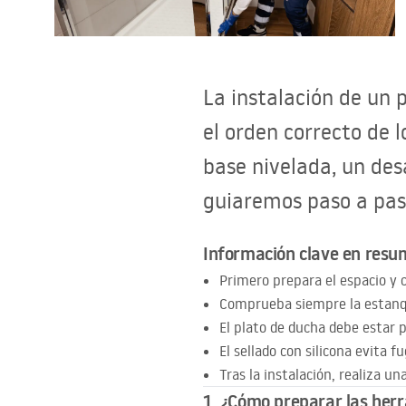
Inodoro, Bidé
Lavabos
La instalación de un 
Bañeras y mamparas
el orden correcto de l
base nivelada, un des
Grifería
guiaremos paso a paso
Ducha
Información clave en res
Primero prepara el espacio y 
Cocina
Comprueba siempre la estanque
El plato de ducha debe estar 
Accesorios de baño
El sellado con silicona evita fu
Tras la instalación, realiza u
1. ¿Cómo preparar las herr