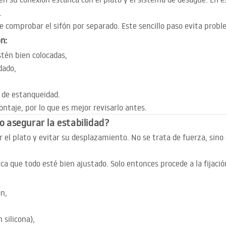
.
e comprobar el sifón por separado. Este sencillo paso evita probl
ón:
stén bien colocadas,
dado,
 de estanqueidad.
ntaje, por lo que es mejor revisarlo antes.
mo asegurar la estabilidad?
ar el plato y evitar su desplazamiento. No se trata de fuerza, sino
ica que todo esté bien ajustado. Solo entonces procede a la fijación
ón,
 silicona),