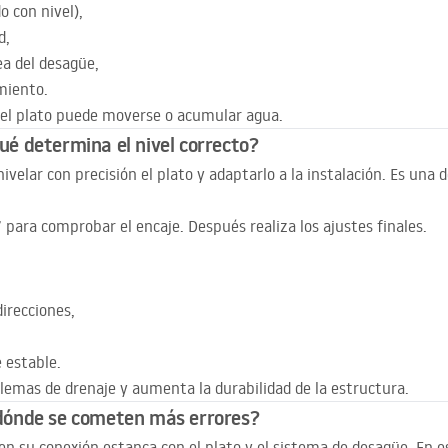
o con nivel),
d,
ea del desagüe,
miento.
a, el plato puede moverse o acumular agua.
qué determina el nivel correcto?
ivelar con precisión el plato y adaptarlo a la instalación. Es una 
 para comprobar el encaje. Después realiza los ajustes finales.
irecciones,
 estable.
lemas de drenaje y aumenta la durabilidad de la estructura.
 ¿dónde se cometen más errores?
e en su conexión estanca con el plato y el sistema de desagüe. En