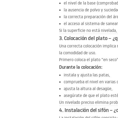
el nivel de la base (comprobad
la ausencia de polvo y sucieda
la correcta preparación del ár
el acceso al sistema de sanea
Si la superficie no está nivelad
3. Colocación del plato – ¿
Una correcta colocación implica n
la comodidad de uso.
Primero coloca el plato “en seco”
Durante la colocación:
instala y ajusta las patas,
comprueba el nivel en varias d
ajusta la altura al desagüe,
asegúrate de que el plato esté
Un nivelado preciso elimina prob
4. Instalación del sifón –
La instalación del sifón consist